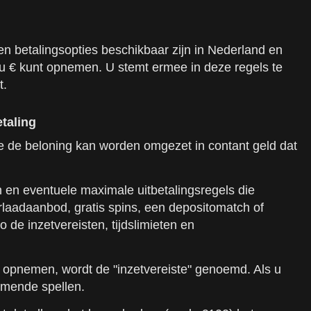
 betalingsopties beschikbaar zijn in Nederland en
 u € kunt opnemen. U stemt ermee in deze regels te
t.
taling
e de beloning kan worden omgezet in contant geld dat
en en eventuele maximale uitbetalingsregels die
aadaanbod, gratis spins, een depositomatch of
o de inzetvereisten, tijdslimieten en
 opnemen, wordt de "inzetvereiste" genoemd. Als u
omende spellen.